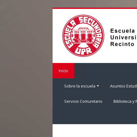
Salta
al
contenido
principal
Inicio
Sobre la escuela
Asuntos Estudi
Servicio Comunitario
Biblioteca y