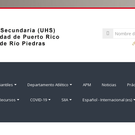
Nombre
de
Contraseña
usuario
¿
antiles
Departamento Atlético
APM
Noticias
Prác
 Recursos
COVID-19
SIIA
Español - Internacional ‎(es)‎