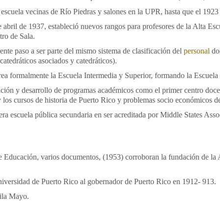
escuela vecinas de Río Piedras y salones en la UPR, hasta que el 1923 co
 abril de 1937, estableció nuevos rangos para profesores de la Alta Es
tro de Sala.
nte paso a ser parte del mismo sistema de clasificación del
personal
doc
 catedráticos asociados y catedráticos).
crea formalmente la Escuela Intermedia y Superior, formando la Escuela
eación y desarrollo de programas académicos como el primer centro doce
 los cursos de historia de Puerto Rico y problemas socio económicos d
era escuela pública secundaria en ser acreditada por Middle States Asso
 Educación, varios documentos, (1953) corroboran la fundación de la A
iversidad de Puerto Rico al gobernador de Puerto Rico en 1912- 913.
ila Mayo.