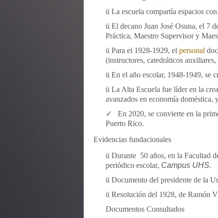
ü
La escuela compartía espacios con 
ü
El decano Juan José Osuna, el 7 de
Práctica, Maestro Supervisor y Maes
ü
Para el 1928-1929, el
personal
doce
(instructores, catedráticos auxiliares,
ü
En el año escolar, 1948-1949, se 
ü
La Alta Escuela fue líder en la cr
avanzados en economía doméstica, y
✓
En 2020, se convierte en la prim
Puerto Rico.
Evidencias fundacionales
ü
Durante 50 años, en la Facultad de
periódico escolar,
Campus UHS.
ü
Documento del presidente de la Un
ü
Resolución del 1928, de Ramón V
Documentos Consultados