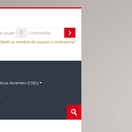
Acceder
Olvidó su nombre de usuario o contraseña?
ticas docentes (COEL)
Buscar
cursos
Enviar