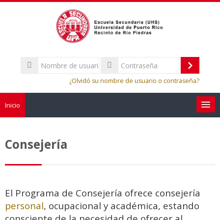
Salta
al
contenido
principal
Nombre
de
Acceder
Contraseña
usuario
¿Olvidó su nombre de usuario o contraseña?
Inicio
Sobre la escuela
Consejería
Asuntos Estudiantiles
Departamento Atlético
El Programa de Consejería ofrece consejería
personal
, ocupacional y académica, estando
APM
consciente de la necesidad de ofrecer al