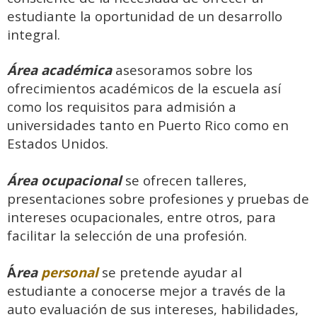
estudiante la oportunidad de un desarrollo
Noticias
integral.
Prácticas docentes (COEL)
Área académica
asesoramos sobre los
ofrecimientos académicos de la escuela así
Servicio Comunitario
como los requisitos para admisión a
universidades tanto en Puerto Rico como en
Biblioteca y Recursos
Estados Unidos.
COVID-19
Área ocupacional
se ofrecen talleres,
presentaciones sobre profesiones y pruebas de
SIIA
intereses ocupacionales, entre otros, para
facilitar la selección de una profesión.
Español - Internacional ‎(es)‎
Buscar
Á
rea
personal
se pretende ayudar al
cursos
Envi
estudiante a conocerse mejor a través de la
auto evaluación de sus intereses, habilidades,