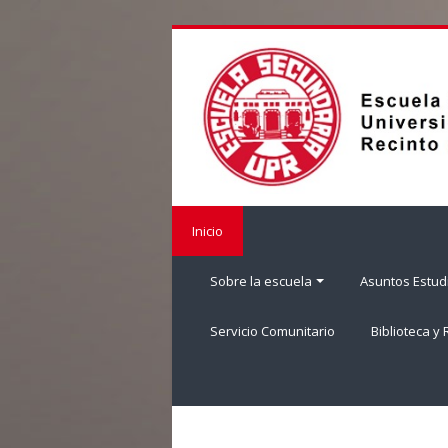
Salta
al
contenido
principal
Inicio
Sobre la escuela
Asuntos Estudi
Servicio Comunitario
Biblioteca y