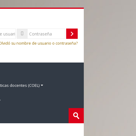
Acceder
Olvidó su nombre de usuario o contraseña?
ticas docentes (COEL)
Buscar
cursos
Enviar