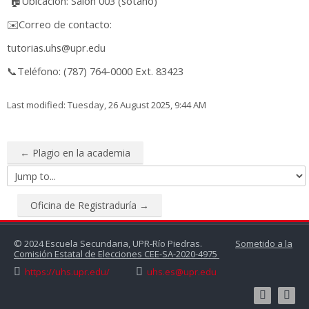
🏠Ubicación: Salón 003 (sótano)
✉️Correo de contacto:
tutorias.uhs@upr.edu
📞Teléfono: (787) 764-0000 Ext. 83423
Last modified: Tuesday, 26 August 2025, 9:44 AM
← Plagio en la academia
Jump
to...
Oficina de Registraduría →
© 2024 Escuela Secundaria, UPR-Río Piedras.
Sometido a la
Comisión Estatal de Elecciones CEE-SA-2020-4975
https://uhs.upr.edu/
uhs.es@upr.edu