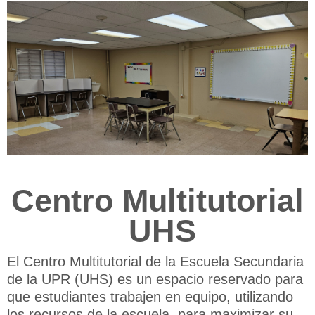
Noticias
Prácticas docentes (COEL)
Servicio Comunitario
Biblioteca y Recursos
COVID-19
Centro Multitutorial
SIIA
UHS
English ‎(en)‎
El Centro Multitutorial de la Escuela Secundaria
Search
courses
de la UPR (UHS) es un espacio reservado para
Sub
que estudiantes trabajen en equipo, utilizando
los recursos de la escuela, para maximizar su