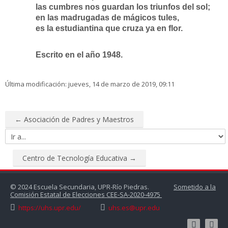
las cumbres nos guardan los triunfos del sol;
en las madrugadas de mágicos tules,
es la estudiantina que cruza ya en flor.
Escrito en el año 1948.
Última modificación: jueves, 14 de marzo de 2019, 09:11
← Asociación de Padres y Maestros
Ir
a...
Centro de Tecnología Educativa →
© 2024 Escuela Secundaria, UPR-Río Piedras.
Sometido a la
Comisión Estatal de Elecciones CEE-SA-2020-4975
https://uhs.upr.edu/
uhs.es@upr.edu