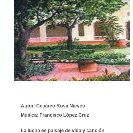
Noticias
Prácticas docentes (COEL)
Servicio Comunitario
Biblioteca y Recursos
COVID-19
SIIA
Español - Internacional ‎(es)‎
Autor: Cesáreo Rosa Nieves
Buscar
Música: Francisco López Cruz
cursos
Envi
La lucha es paisaje de vida y canción