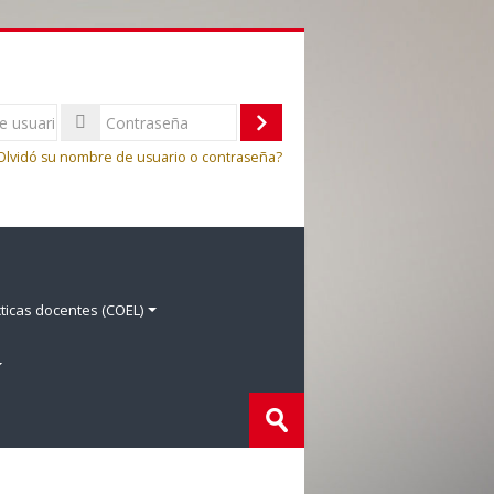
Acceder
Olvidó su nombre de usuario o contraseña?
ticas docentes (COEL)
Buscar
cursos
Enviar