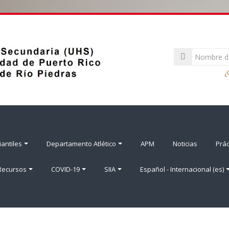
Nombre
de
Contraseña
usuario
¿
antiles
Departamento Atlético
APM
Noticias
Prác
 Recursos
COVID-19
SIIA
Español - Internacional ‎(es)‎