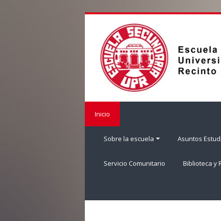
Salta
al
contenido
principal
Inicio
Sobre la escuela
Asuntos Estudi
Servicio Comunitario
Biblioteca y