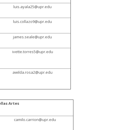
luis.ayala25@upr.edu
luis.collazo9@upr.edu
james.seale@upr.edu
ivette.torres5@upr.edu
awilda.rosa2@upr.edu
llas Artes
camilo.carrion@upr.edu