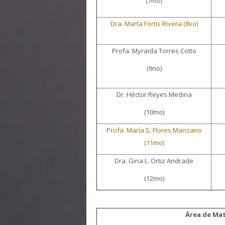
(7mo)
Dra. Marta Fortis Rivera (8vo)
Profa. Myraida Torres Cotto
(9no)
Dr. Héctor Reyes Medina
(10mo)
Profa. María S. Flores Manzano
(11mo)
Dra. Gina L. Ortiz Andrade
(12mo)
Área de Ma