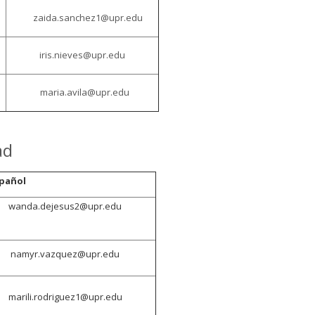
zaida.sanchez1@upr.edu
iris.nieves@upr.edu
maria.avila@upr.edu
ad
spañol
wanda.dejesus2@upr.edu
namyr.vazquez@upr.edu
marili.rodriguez1@upr.edu