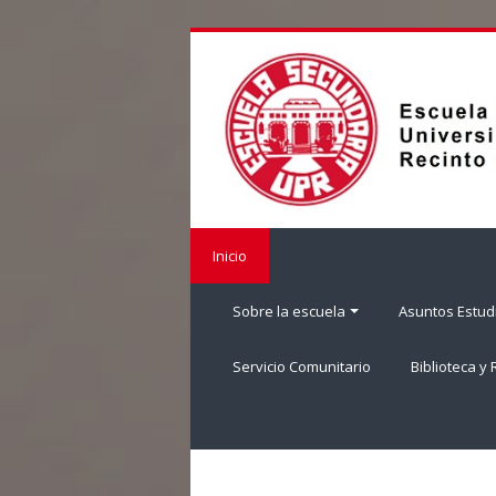
Salta
al
contenido
principal
Inicio
Sobre la escuela
Asuntos Estudi
Servicio Comunitario
Biblioteca y