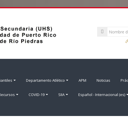
Nombre
de
Contraseña
usuario
¿
antiles
Departamento Atlético
APM
Noticias
Prác
 Recursos
COVID-19
SIIA
Español - Internacional ‎(es)‎