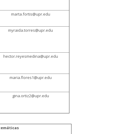
marta.fortis@upr.edu
myraida.torres@upr.edu
hector.reyesmedina@upr.edu
maria.flores1@upr.edu
gina.ortiz2@upr.edu
temáticas