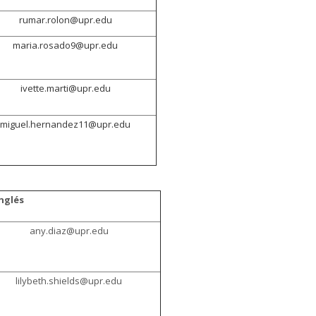
rumar.rolon@upr.edu
maria.rosado9@upr.edu
ivette.marti@upr.edu
miguel.hernandez11@upr.edu
nglés
any.diaz@upr.edu
lilybeth.shields@upr.edu