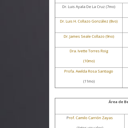
Dr. Luis Ayala De La Cruz (7mo)
Dr. Luis H. Collazo González (8vo)
Dr. James Seale Collazo (9no)
Dra. Ivette Torres Roig
(10mo)
Profa. Awilda Rosa Santiago
(11mo)
Área de Be
P
rof. Camilo Carrión Zayas
(Artes visuales)