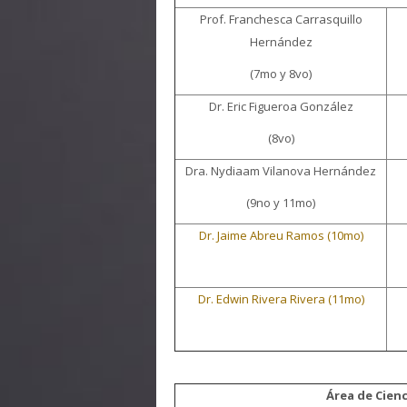
Prof. Franchesca Carrasquillo
Hernández
(7mo y 8vo)
Dr. Eric Figueroa González
(8vo)
Dra. Nydiaam Vilanova Hernández
(9no y 11mo)
Dr. Jaime Abreu Ramos (10mo)
Dr. Edwin Rivera Rivera (11mo)
Área de Cienc