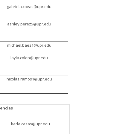
gabriela.covas@upr.edu
ashley.perez5@upr.edu
michael.baez1@upr.edu
layla.colon@upr.edu
nicolas.ramos1@upr.edu
iencias
karla.casas@upr.edu