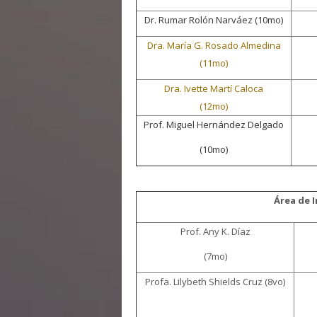
Dr. Rumar Rolón Narváez (10mo)
Dra. María G. Rosado Almedina
(11mo)
Dra. Ivette Martí Caloca
(12mo)
Prof. Miguel Hernández Delgado
(10mo)
Área de I
Prof. Any K. Díaz
(7mo)
Profa. Lilybeth Shields Cruz (8vo)