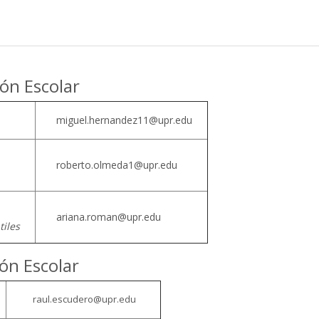
ión Escolar
miguel.hernandez11@upr.edu
roberto.olmeda1@upr.edu
ariana.roman@upr.edu
ntiles
ón Escolar
a
raul.escudero@upr.edu