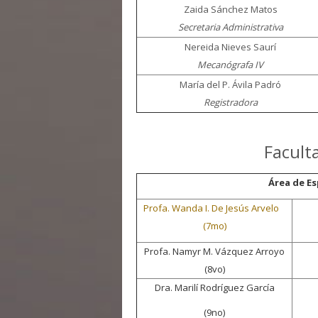
Zaida Sánchez Matos
Secretaria Administrativa
Nereida Nieves Saurí
Mecanógrafa IV
María del P. Ávila Padró
Registradora
Facult
Área de E
Profa. Wanda I. De Jesús Arvelo
(7mo)
Profa. Namyr M. Vázquez Arroyo
(8vo)
Dra. Marilí Rodríguez García
(9no)