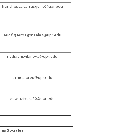
franchesca.carrasquillo@upr.edu
eric.figueroagonzalez@upr.edu
nydiaam.vilanova@upr.edu
jaime.abreu@upr.edu
edwin.rivera20@upr.edu
ias Sociales